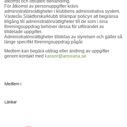
åtkomst och otillåten behandling.
För åtkomst av personuppgifter krävs
administratörsrättigheter i klubbens administrativa system.
Västerås Släktforskarklubb tillämpar policyn att begränsa
tillgång till administratörsrättigheter till de som i sina
föreningsuppdrag behöver dessa för utförandet av
tilldelade uppgifter.
Administratörsrättigheter tilldelas av styrelsen och gäller så
länge specifikt föreningsuppdrag pågår.
Medlem kan begära utdrag eller ändring av uppgifter
genom kontakt med
kassor@arosiana.se
Medlem i
Länkar