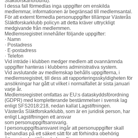
Släktforskarförbund).
I dessa fall förmedlas inga uppgifter om enskilda
medlemmar, informationen är begränsad till medlemsantal.
För att externt förmedla personuppgifter tillämpar Västerås
Släktforskarklubb policyn att detta
kräver uttryckligt
medgivande från medlemmen.
Medlemsregistret innehåller följande uppgifter:
· Namn
· Postadress
· E-postadress
· Telefon
Vid inträde i klubben medger medlem att ovannämnda
uppgifter hanteras i klubbens
administrativa system.
Vid avslutande av medlemskap behålls uppgifterna, i
medlemsregistret, till dess att rapporteringsskyldigheten för
ansökningar har gått ut vilket i normalfallet är sista januari
varje år.
Medlemsregistret omfattas av EU:s dataskyddsförordning
(GDPR) med kompletterande
bestämmelser i svensk lag
enligt SFS2018:218, nedan kallat Lagstiftningen.
Västerås
Släktforskarklubb, som är en juridisk person, har
enligt Lagstiftningen ett ansvar
som
personuppgiftsansvarig.
I personuppgiftsansvaret ingår att personuppgifter skall
behandlas på ett säkert sätt för att förhindra obehörig