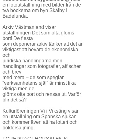
en fotoutställning med bilder från de
två böckerna om byn Skälby i
Badelunda.
Arkiv Västmanland visar
utställningen Det som ofta glöms
bort! De flesta
som deponerar arkiv tänker att det är
viktigast att bevara de ekonomiska
och
juridiska handlingarna men
handlingar som fotografier, affischer
och brev
med mera – de som speglar
”verksamhetens själ” är minst lika
viktiga men de
glöms ofta bort och rensas ut. Varför
blir det så?
Kulturföreningen Vi i Viksäng visar
en utställning om Spanska sjukan
och kommer även att ha lotteri och
bokförsäljning.
FÖREDRAG I HÖRSALEN KL