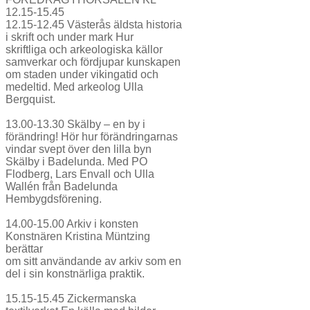
12.15-15.45
12.15-12.45 Västerås äldsta historia
i skrift och under mark Hur
skriftliga och arkeologiska källor
samverkar och fördjupar kunskapen
om staden under vikingatid och
medeltid. Med arkeolog Ulla
Bergquist.
13.00-13.30 Skälby – en by i
förändring! Hör hur förändringarnas
vindar svept över den lilla byn
Skälby i Badelunda. Med PO
Flodberg, Lars Envall och Ulla
Wallén från Badelunda
Hembygdsförening.
14.00-15.00 Arkiv i konsten
Konstnären Kristina Müntzing
berättar
om sitt användande av arkiv som en
del i sin konstnärliga praktik.
15.15-15.45 Zickermanska