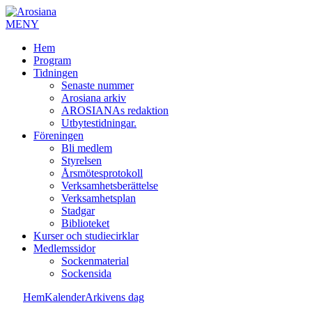
MENY
Hem
Program
Tidningen
Senaste nummer
Arosiana arkiv
AROSIANAs redaktion
Utbytestidningar.
Föreningen
Bli medlem
Styrelsen
Årsmötesprotokoll
Verksamhetsberättelse
Verksamhetsplan
Stadgar
Biblioteket
Kurser och studiecirklar
Medlemssidor
Sockenmaterial
Sockensida
Hem
Kalender
Arkivens dag