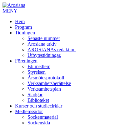
MENY
Hem
Program
Tidningen
Senaste nummer
Arosiana arkiv
AROSIANAs redaktion
Utbytestidningar.
Föreningen
Bli medlem
Styrelsen
Årsmötesprotokoll
Verksamhetsberättelse
Verksamhetsplan
Stadgar
Biblioteket
Kurser och studiecirklar
Medlemssidor
Sockenmaterial
Sockensida