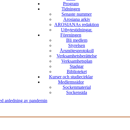
Program
Tidningen
Senaste nummer
Arosiana arkiv
AROSIANAs redaktion
Utbytestidningar.
Föreningen
Bli medlem
Styrelsen
Årsmötesprotokoll
Verksamhetsberättelse
Verksamhetsplan
Stadgar
Biblioteket
Kurser och studiecirklar
Medlemssidor
Sockenmaterial
Sockensida
med anledning av pandemin