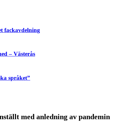
et fackavdelning
ed – Västerås
ska språket”
nställt med anledning av pandemin