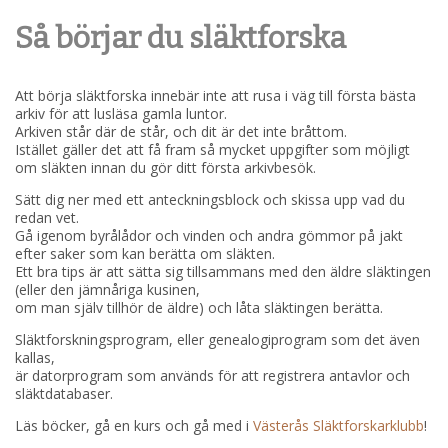
Så börjar du släktforska
Att börja släktforska innebär inte att rusa i väg till första bästa
arkiv för att lusläsa gamla luntor.
Arkiven står där de står, och dit är det inte bråttom.
Istället gäller det att få fram så mycket uppgifter som möjligt
om släkten innan du gör ditt första arkivbesök.
Sätt dig ner med ett anteckningsblock och skissa upp vad du
redan vet.
Gå igenom byrålådor och vinden och andra gömmor på jakt
efter saker som kan berätta om släkten.
Ett bra tips är att sätta sig tillsammans med den äldre släktingen
(eller den jämnåriga kusinen,
om man själv tillhör de äldre) och låta släktingen berätta.
Släktforskningsprogram, eller genealogiprogram som det även
kallas,
är datorprogram som används för att registrera antavlor och
släktdatabaser.
Läs böcker, gå en kurs och gå med i
Västerås Släktforskarklubb
!