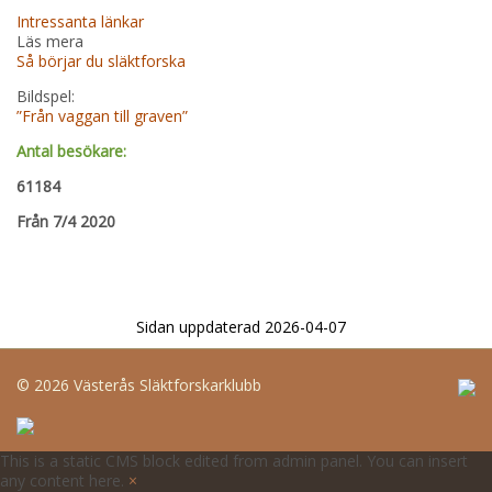
Intressanta länkar
Läs mera
Så börjar du släktforska
Bildspel:
”Från vaggan till graven”
Antal besökare:
61184
Från 7/4 2020
Sidan uppdaterad 2026-04-07
©
2026 Västerås Släktforskarklubb
This is a static CMS block edited from admin panel. You can insert
any content here.
×