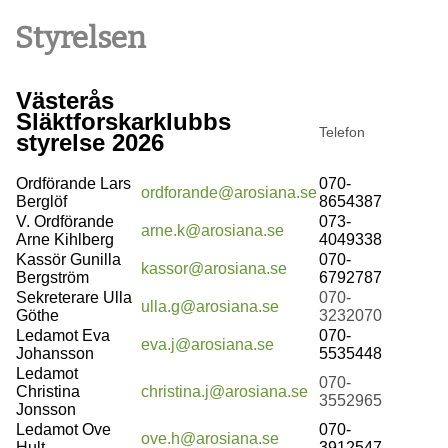
Styrelsen
Västerås
Släktforskarklubbs
Telefon
styrelse 2026
Ordförande Lars
070-
ordforande@arosiana.se
Berglöf
8654387
V. Ordförande
073-
arne.k@arosiana.se
Arne Kihlberg
4049338
Kassör Gunilla
070-
kassor@arosiana.se
Bergström
6792787
Sekreterare Ulla
070-
ulla.g@arosiana.se
Göthe
3232070
Ledamot Eva
070-
eva.j@arosiana.se
Johansson
5535448
Ledamot
070-
Christina
christina.j@arosiana.se
3552965
Jonsson
Ledamot Ove
070-
ove.h@arosiana.se
Hult
3912547