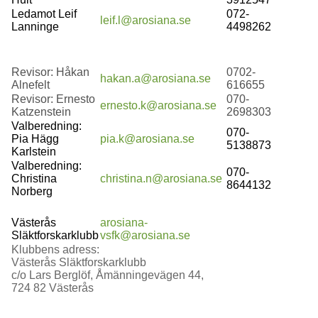
Ledamot Leif
072-
leif.l@arosiana.se
Lanninge
4498262
Revisor: Håkan
0702-
hakan.a@arosiana.se
Alnefelt
616655
Revisor: Ernesto
070-
ernesto.k@arosiana.se
Katzenstein
2698303
Valberedning:
070-
Pia Hägg
pia.k
@arosiana.se
5138873
Karlstein
Valberedning:
070-
Christina
christina.n@arosiana.se
8644132
Norberg
Västerås
arosiana-
Släktforskarklubb
vsfk@arosiana.se
Klubbens adress:
Västerås Släktforskarklubb
c/o Lars Berglöf, Åmänningevägen 44,
724 82 Västerås