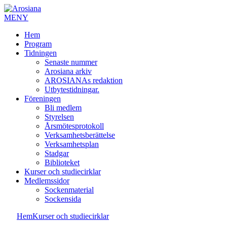
MENY
Hem
Program
Tidningen
Senaste nummer
Arosiana arkiv
AROSIANAs redaktion
Utbytestidningar.
Föreningen
Bli medlem
Styrelsen
Årsmötesprotokoll
Verksamhetsberättelse
Verksamhetsplan
Stadgar
Biblioteket
Kurser och studiecirklar
Medlemssidor
Sockenmaterial
Sockensida
Hem
Kurser och studiecirklar