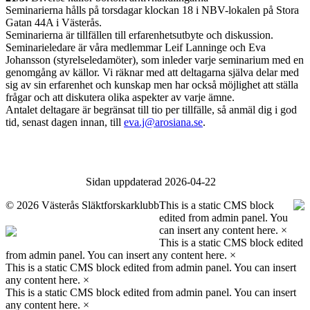
Seminarierna hålls på torsdagar klockan 18 i NBV-lokalen på Stora
Gatan 44A i Västerås.
Seminarierna är tillfällen till erfarenhetsutbyte och diskussion.
Seminarieledare är våra medlemmar Leif Lanninge och Eva
Johansson (styrelseledamöter), som inleder varje seminarium med en
genomgång av källor. Vi räknar med att deltagarna själva delar med
sig av sin erfarenhet och kunskap men har också möjlighet att ställa
frågar och att diskutera olika aspekter av varje ämne.
Antalet deltagare är begränsat till tio per tillfälle, så anmäl dig i god
tid, senast dagen innan, till
eva.j@arosiana.se
.
Sidan uppdaterad 2026-04-22
©
2026 Västerås Släktforskarklubb
This is a static CMS block
edited from admin panel. You
can insert any content here.
×
This is a static CMS block edited
from admin panel. You can insert any content here.
×
This is a static CMS block edited from admin panel. You can insert
any content here.
×
This is a static CMS block edited from admin panel. You can insert
any content here.
×