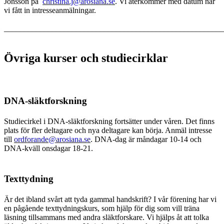
Jonsson på
christina.j@arosiana.se
. Vi återkommer med datum när
vi fått in intresseanmälningar.
x
_______________________________________________________
x
Övriga kurser och studiecirklar
x
DNA-släktforskning
Studiecirkel i DNA-släktforskning fortsätter under våren. Det finns
plats för fler deltagare och nya deltagare kan börja. Anmäl intresse
till
ordforande@arosiana.se
. DNA-dag är måndagar 10-14 och
DNA-kväll onsdagar 18-21.
x
Texttydning
Är det ibland svårt att tyda gammal handskrift? I vår förening har vi
en pågående texttydningskurs, som hjälp för dig som vill träna
läsning tillsammans med andra släktforskare. Vi hjälps åt att tolka