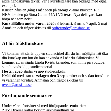
äldre handskrivna texter. Varje kursdeltagare kan bidraga med egna
exempel.
Kursen hålls en gång i månaden på tisdagskvällar klockan 18 i
NBV-lokalen på Stora Gatan 44A i Västerås. Nya deltagare kan
börja när som helst.
Kurstillfällen under våren 2026:
3 februari, 3 mars, 7 april, 5 maj
Anmälan och frågor skickas till
ordforande@arosiana.se
.
x
AI för Släktforskare
Vi kommer att starta upp en studiecirkel där du har möjlighet att öka
din kunskap om hur du kan använda AI när du släktforskar. Vi
kommer att använda Linda Kvists kalender, som finns på youtube,
som huvudsakligt studiematerial.
Hösten 2026
startar vi upp studiecirkeln.
Kvällstid med start
torsdagen den 3 september
och sedan fortsätter
vi varannan torsdag. Anmälan och frågor skickas till
ove.h@arosiana.se
.
Fördjupande seminarier
Under våren fortsätter vi med fördjupande seminarier:
21/5:
Diverse källor bortom arkivhandlingarna