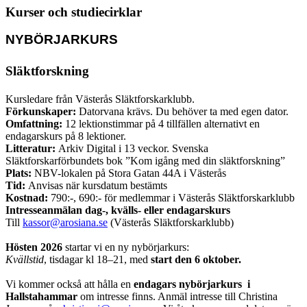
Kurser och studiecirklar
NYBÖRJARKURS
Släktforskning
Kursledare från Västerås Släktforskarklubb.
Förkunskaper:
Datorvana krävs. Du behöver ta med egen dator.
Omfattning:
12 lektionstimmar på 4 tillfällen alternativt en
endagarskurs på 8 lektioner.
Litteratur:
Arkiv Digital i 13 veckor. Svenska
Släktforskarförbundets bok ”Kom igång med din släktforskning”
Plats:
NBV-lokalen på Stora Gatan 44A i Västerås
Tid:
Anvisas när kursdatum bestämts
Kostnad:
790:-, 690:- för medlemmar i Västerås Släktforskarklubb
Intresseanmälan dag-, kvälls- eller endagarskurs
Till
kassor@arosiana.se
(Västerås Släktforskarklubb)
x
Hösten 2026
startar vi en ny nybörjarkurs:
Kvällstid
, tisdagar kl 18–21, med
start den 6 oktober.
x
Vi kommer också att hålla en
endagars nybörjarkurs i
Hallstahammar
om intresse finns. Anmäl intresse till Christina