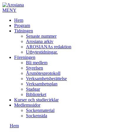
MENY
Hem
Program
Tidningen
Senaste nummer
Arosiana arkiv
AROSIANAs redaktion
Utbytestidningar.
Föreningen
Bli medlem
Styrelsen
Årsmötesprotokoll
Verksamhetsberättelse
Verksamhetsplan
Stadgar
Biblioteket
Kurser och studiecirklar
Medlemssidor
Sockenmaterial
Sockensida
Hem