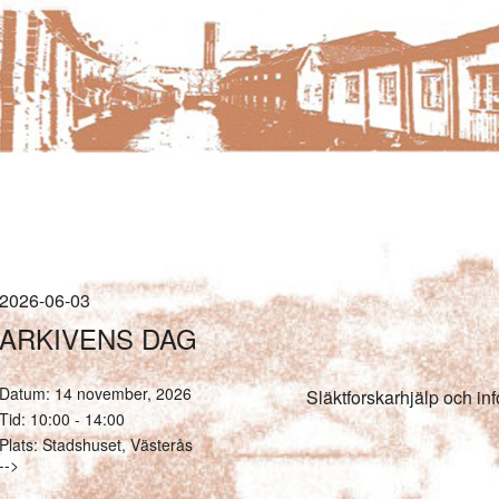
IDNINGEN
FÖRENINGEN
KURSER OCH STUDIECIR
2026-06-03
ARKIVENS DAG
Datum:
14 november, 2026
Släktforskarhjälp och in
Tid:
10:00 - 14:00
Plats:
Stadshuset, Västerås
-->