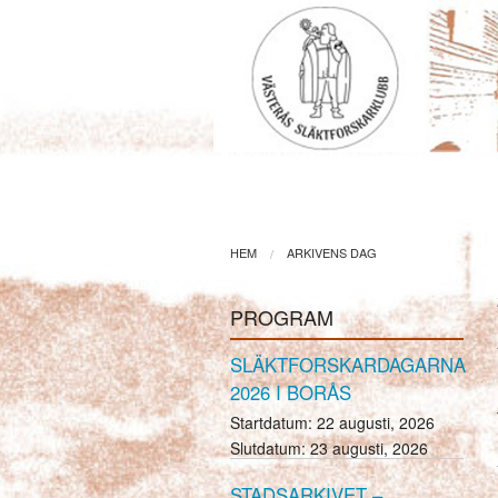
HEM
PROGRAM
T
HEM
ARKIVENS DAG
PROGRAM
SLÄKTFORSKARDAGARNA
2026 I BORÅS
Startdatum:
22 augusti, 2026
Slutdatum:
23 augusti, 2026
STADSARKIVET –