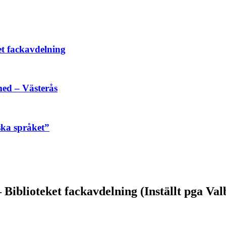
et fackavdelning
ed – Västerås
ska språket”
Biblioteket fackavdelning (Inställt pga Va