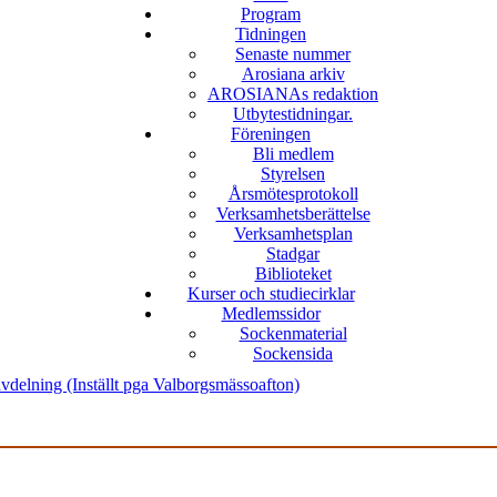
Program
Tidningen
Senaste nummer
Arosiana arkiv
AROSIANAs redaktion
Utbytestidningar.
Föreningen
Bli medlem
Styrelsen
Årsmötesprotokoll
Verksamhetsberättelse
Verksamhetsplan
Stadgar
Biblioteket
Kurser och studiecirklar
Medlemssidor
Sockenmaterial
Sockensida
vdelning (Inställt pga Valborgsmässoafton)