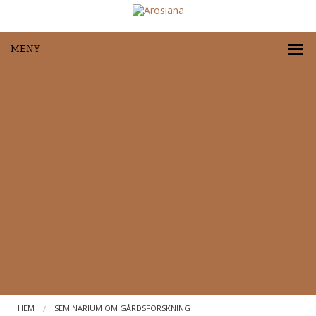
MENY
HEM
SEMINARIUM OM GÅRDSFORSKNING