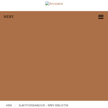
MENY
HEM
SLÄKTFORSKARJOUR – RÅBY BIBLIOTEK