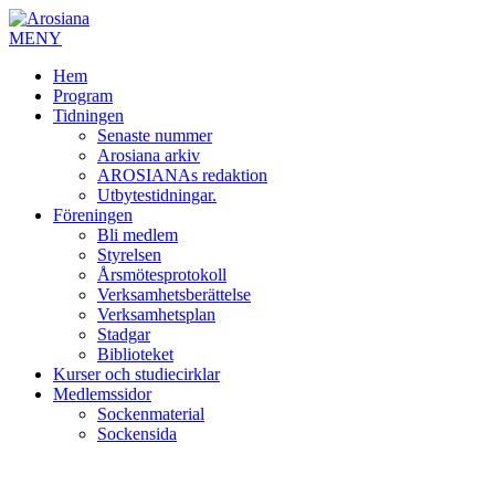
MENY
Hem
Program
Tidningen
Senaste nummer
Arosiana arkiv
AROSIANAs redaktion
Utbytestidningar.
Föreningen
Bli medlem
Styrelsen
Årsmötesprotokoll
Verksamhetsberättelse
Verksamhetsplan
Stadgar
Biblioteket
Kurser och studiecirklar
Medlemssidor
Sockenmaterial
Sockensida