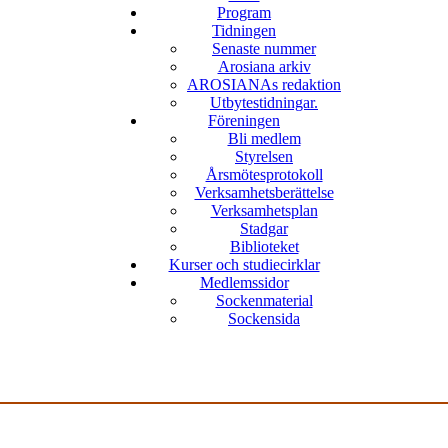
Program
Tidningen
Senaste nummer
Arosiana arkiv
AROSIANAs redaktion
Utbytestidningar.
Föreningen
Bli medlem
Styrelsen
Årsmötesprotokoll
Verksamhetsberättelse
Verksamhetsplan
Stadgar
Biblioteket
Kurser och studiecirklar
Medlemssidor
Sockenmaterial
Sockensida