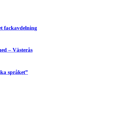
et fackavdelning
ed – Västerås
ska språket”