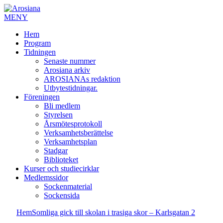
MENY
Hem
Program
Tidningen
Senaste nummer
Arosiana arkiv
AROSIANAs redaktion
Utbytestidningar.
Föreningen
Bli medlem
Styrelsen
Årsmötesprotokoll
Verksamhetsberättelse
Verksamhetsplan
Stadgar
Biblioteket
Kurser och studiecirklar
Medlemssidor
Sockenmaterial
Sockensida
Hem
Somliga gick till skolan i trasiga skor – Karlsgatan 2