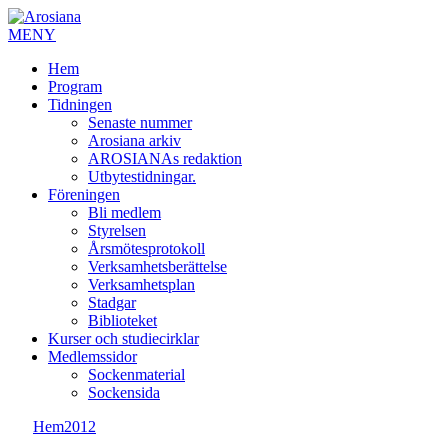
MENY
Hem
Program
Tidningen
Senaste nummer
Arosiana arkiv
AROSIANAs redaktion
Utbytestidningar.
Föreningen
Bli medlem
Styrelsen
Årsmötesprotokoll
Verksamhetsberättelse
Verksamhetsplan
Stadgar
Biblioteket
Kurser och studiecirklar
Medlemssidor
Sockenmaterial
Sockensida
Hem
2012