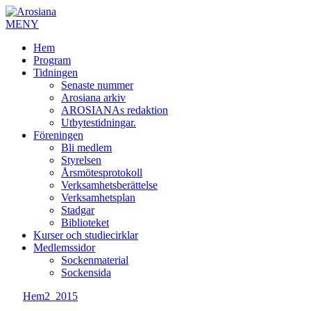
MENY
Hem
Program
Tidningen
Senaste nummer
Arosiana arkiv
AROSIANAs redaktion
Utbytestidningar.
Föreningen
Bli medlem
Styrelsen
Årsmötesprotokoll
Verksamhetsberättelse
Verksamhetsplan
Stadgar
Biblioteket
Kurser och studiecirklar
Medlemssidor
Sockenmaterial
Sockensida
Hem
2_2015