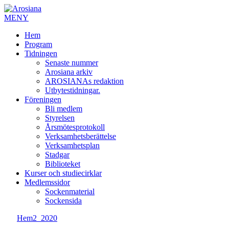
MENY
Hem
Program
Tidningen
Senaste nummer
Arosiana arkiv
AROSIANAs redaktion
Utbytestidningar.
Föreningen
Bli medlem
Styrelsen
Årsmötesprotokoll
Verksamhetsberättelse
Verksamhetsplan
Stadgar
Biblioteket
Kurser och studiecirklar
Medlemssidor
Sockenmaterial
Sockensida
Hem
2_2020