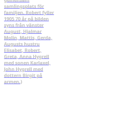
gemensam
samlingsplats för
familjen. Robert fyller
1905 70 år på bilden
syns från vänster
August, Hjalmar
Molin, Mattis, Gerda,
Augusts hustru
Elisabet, Robert,
Greta, Anna Hygrell
med sonen Karlaxel,
John Hygrell med
dottern Birgit på
armen.)