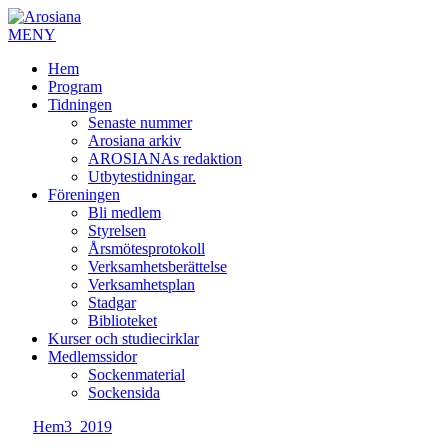
MENY
Hem
Program
Tidningen
Senaste nummer
Arosiana arkiv
AROSIANAs redaktion
Utbytestidningar.
Föreningen
Bli medlem
Styrelsen
Årsmötesprotokoll
Verksamhetsberättelse
Verksamhetsplan
Stadgar
Biblioteket
Kurser och studiecirklar
Medlemssidor
Sockenmaterial
Sockensida
Hem
3_2019