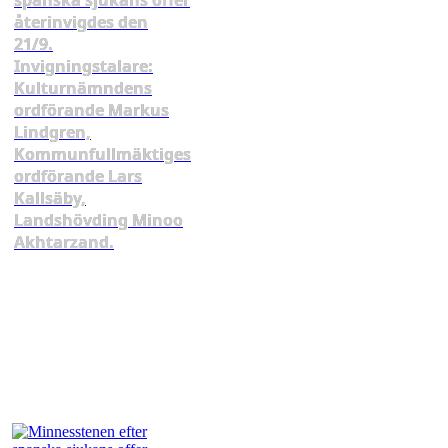
spanska sjukans offer
återinvigdes den
21/9.
Invigningstalare:
Kulturnämndens
ordförande Markus
Lindgren,
Kommunfullmäktiges
ordförande Lars
Kallsäby,
Landshövding Minoo
Akhtarzand.