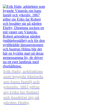
Erik Hahr, arkitekten
som byggde Västerås
om hans familj och
yrkesliv. 1867 gifter
sig Eriks far Robert
och bosätter sig på
gården Ekeby,