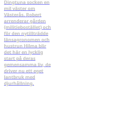
Dingtuna socken en
mil väster om
Västerås. Robert
arrenderar gården
(militiebostället) och
för den nytillträdde
länsagronomen och
hustrun Hilma blir
det här en lycklig
start på deras
gemensamma liv, de
driver nu ett eget
lantbruk med
djurhållning.