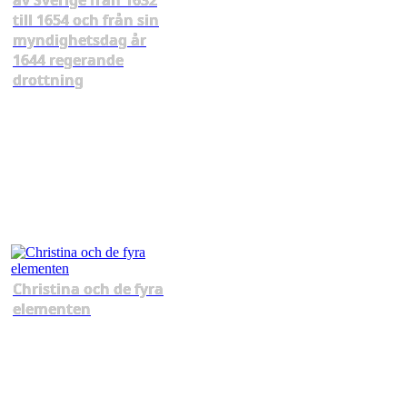
av Sverige från 1632
till 1654 och från sin
myndig­hetsdag år
1644 regerande
drottning
Christina och de fyra
elementen