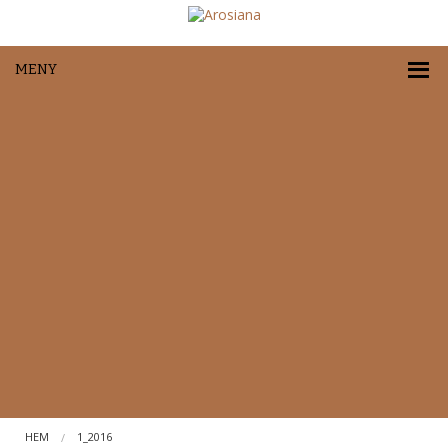
MENY
HEM
1_2016