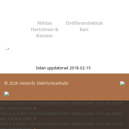
Niklas
Ordförandeklub
Hertzman &
ban
Kerstin
-->
Sidan uppdaterad 2018-02-15
©
2026 Västerås Släktforskarklubb
This is a static CMS block edited from admin panel. You can insert
any content here.
×
This is a static CMS block edited from admin panel. You can insert
any content here.
×
This is a static CMS block edited from admin panel. You can insert
any content here.
×