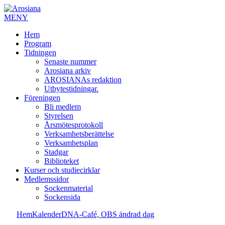
MENY
Hem
Program
Tidningen
Senaste nummer
Arosiana arkiv
AROSIANAs redaktion
Utbytestidningar.
Föreningen
Bli medlem
Styrelsen
Årsmötesprotokoll
Verksamhetsberättelse
Verksamhetsplan
Stadgar
Biblioteket
Kurser och studiecirklar
Medlemssidor
Sockenmaterial
Sockensida
Hem
Kalender
DNA-Café, OBS ändrad dag