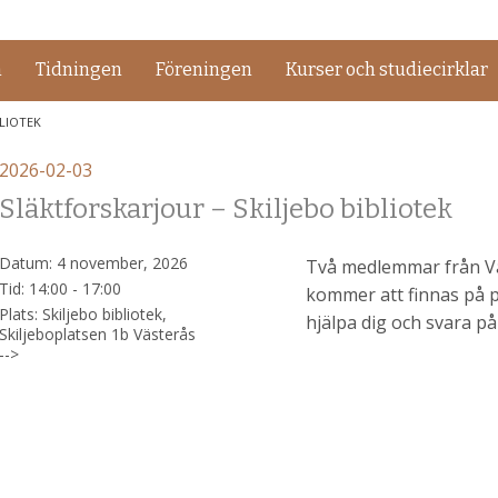
m
Tidningen
Föreningen
Kurser och studiecirklar
BLIOTEK
2026-02-03
Släktforskarjour – Skiljebo bibliotek
Datum:
4 november, 2026
Två medlemmar från Vä
Tid:
14:00 - 17:00
kommer att finnas på pl
Plats:
Skiljebo bibliotek,
hjälpa dig och svara på
Skiljeboplatsen 1b Västerås
-->