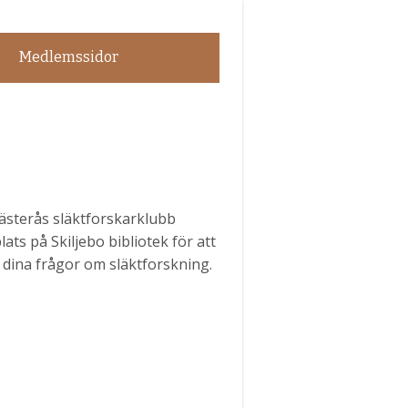
Medlemssidor
sterås släktforskarklubb
ats på Skiljebo bibliotek för att
 dina frågor om släktforskning.