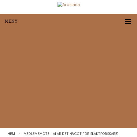
MENY
HEM
MEDLEMSMÖTE – AI ÄR DET NÅGOT FÖR SLÄKTFORSKARE?