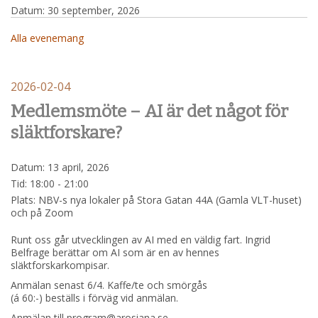
Datum:
30 september, 2026
Alla evenemang
2026-02-04
Medlemsmöte – AI är det något för
släktforskare?
Datum:
13 april, 2026
Tid:
18:00 - 21:00
Plats:
NBV-s nya lokaler på Stora Gatan 44A (Gamla VLT-huset)
och på Zoom
Runt oss går utvecklingen av AI med en väldig fart. Ingrid
Belfrage berättar om AI som är en av hennes
släktforskarkompisar.
Anmälan senast 6/4. Kaffe/te och smörgås
(á 60:-) beställs i förväg vid anmälan.
Anmälan till program@arosiana.se