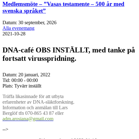
Medlemsmöte – ”Vasas testamente – 500 år med
svenska språket”
Datum:
30 september, 2026
Alla evenemang
2021-10-28
DNA-café OBS INSTÄLLT, med tanke på
fortsatt virusspridning.
Datum:
20 januari, 2022
Tid:
00:00 - 00:00
Plats:
Tyvärr inställt
Träffa likasinnade för att utbyta
erfarenheter av DNA-släktforskning.
Information och anmälan till Lars
Berglöf tfn 070-865 43 87 eller
adm.arosiana@gmail.com
-->