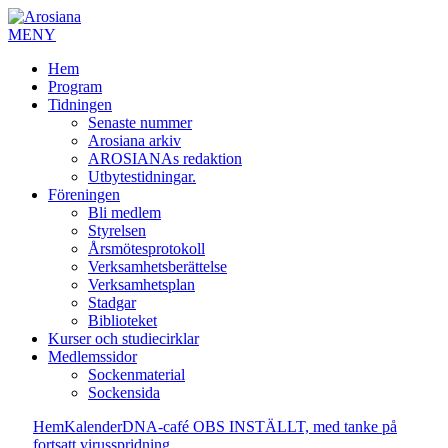
MENY
Hem
Program
Tidningen
Senaste nummer
Arosiana arkiv
AROSIANAs redaktion
Utbytestidningar.
Föreningen
Bli medlem
Styrelsen
Årsmötesprotokoll
Verksamhetsberättelse
Verksamhetsplan
Stadgar
Biblioteket
Kurser och studiecirklar
Medlemssidor
Sockenmaterial
Sockensida
Hem
Kalender
DNA-café OBS INSTÄLLT, med tanke på
fortsatt virusspridning.