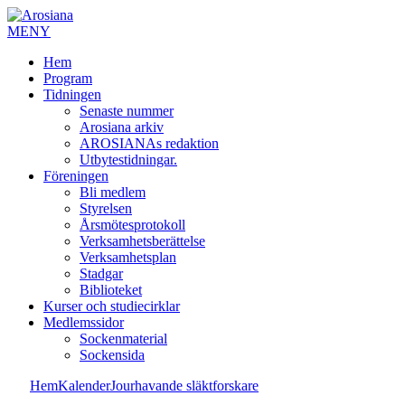
MENY
Hem
Program
Tidningen
Senaste nummer
Arosiana arkiv
AROSIANAs redaktion
Utbytestidningar.
Föreningen
Bli medlem
Styrelsen
Årsmötesprotokoll
Verksamhetsberättelse
Verksamhetsplan
Stadgar
Biblioteket
Kurser och studiecirklar
Medlemssidor
Sockenmaterial
Sockensida
Hem
Kalender
Jourhavande släktforskare