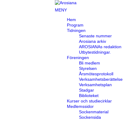
MENY
Hem
Program
Tidningen
Senaste nummer
Arosiana arkiv
AROSIANAs redaktion
Utbytestidningar.
Föreningen
Bli medlem
Styrelsen
Årsmötesprotokoll
Verksamhetsberättelse
Verksamhetsplan
Stadgar
Biblioteket
Kurser och studiecirklar
Medlemssidor
Sockenmaterial
Sockensida