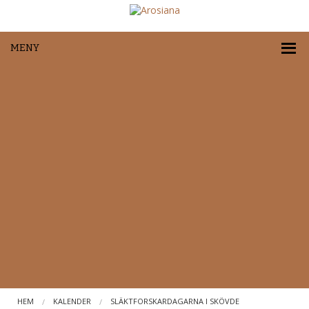
MENY
HEM
KALENDER
SLÄKTFORSKARDAGARNA I SKÖVDE