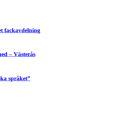
et fackavdelning
ed – Västerås
ska språket”