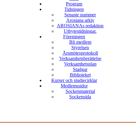
Program
Tidningen
Senaste nummer
Arosiana arkiv
AROSIANAs redaktion
Utbytestidningar.
Föreningen
Bli medlem
Styrelsen
Årsmötesprotokoll
Verksamhetsberättelse
Verksamhetsplan
Stadgar
Biblioteket
Kurser och studiecirklar
Medlemssidor
Sockenmaterial
Sockensida