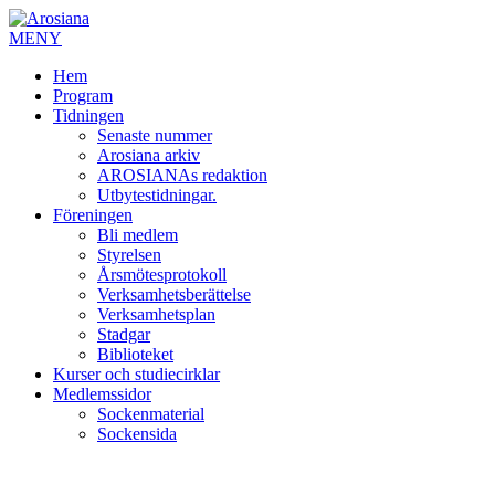
MENY
Hem
Program
Tidningen
Senaste nummer
Arosiana arkiv
AROSIANAs redaktion
Utbytestidningar.
Föreningen
Bli medlem
Styrelsen
Årsmötesprotokoll
Verksamhetsberättelse
Verksamhetsplan
Stadgar
Biblioteket
Kurser och studiecirklar
Medlemssidor
Sockenmaterial
Sockensida